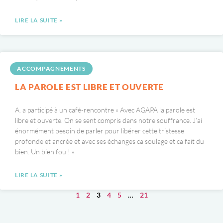
LIRE LA SUITE »
ACCOMPAGNEMENTS
LA PAROLE EST LIBRE ET OUVERTE
A. a participé à un café-rencontre « Avec AGAPA la parole est
libre et ouverte. On se sent compris dans notre souffrance. J’ai
énormément besoin de parler pour libérer cette tristesse
profonde et ancrée et avec ses échanges ca soulage et ca fait du
bien. Un bien fou ! «
LIRE LA SUITE »
1
2
3
4
5
…
21