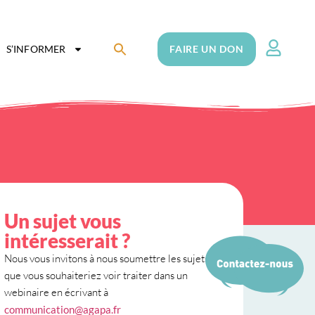
Search
S’INFORMER
FAIRE UN DON
for:
Search Button
Un sujet vous
intéresserait ?
Nous vous invitons à nous soumettre les sujets
que vous souhaiteriez voir traiter dans un
webinaire en écrivant à
communication@agapa.fr