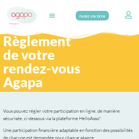
FAIRE UN DON
Search for:
Règlement
de votre
rendez-vous
Agapa
Vous pouvez régler votre participation en ligne, de manière
sécurisée, ci-dessous via la plateforme HelloAsso*.
Une participation financière adaptable en fonction des possibilités
de chacune est demandée pour chaque séance.