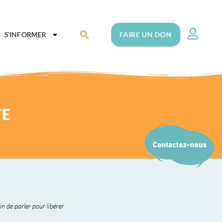
Search
S’INFORMER
FAIRE UN DON
for:
Search Button
TE
n de parler pour libérer