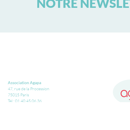
NOTRE NEWSLE
Association Agapa
47, rue de la Procession
75015 Paris
Tel : 01 40 45 06 36
contact@agapa.fr