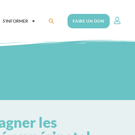
Search
S’INFORMER
FAIRE UN DON
for:
Search Button
agner les