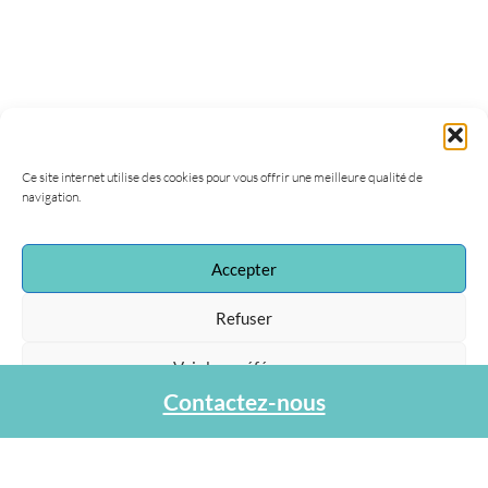
Ce site internet utilise des cookies pour vous offrir une meilleure qualité de
navigation.
Accepter
Association Agapa
Refuser
47, rue de la Procession
75015 Paris
Voir les préférences
Tel : 01 40 45 06 36
contact@agapa.fr
Contactez-nous
Protection des données personnelles