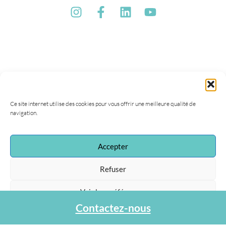
Ce site internet utilise des cookies pour vous offrir une meilleure qualité de
navigation.
Accepter
Association Agapa
Refuser
47, rue de la Procession
75015 Paris
Voir les préférences
Tel : 01 40 45 06 36
Contactez-nous
contact@agapa.fr
Protection des données personnelles