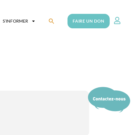
Search
S’INFORMER
FAIRE UN DON
for:
Search Button