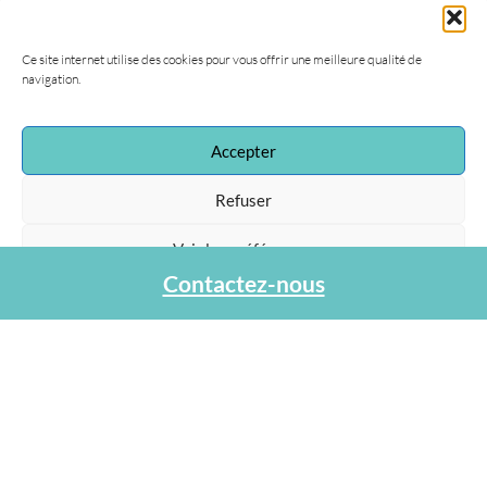
Ce site internet utilise des cookies pour vous offrir une meilleure qualité de
navigation.
Accepter
Refuser
Voir les préférences
Contactez-nous
Association Agapa
Protection des données personnelles
47, rue de la Procession
75015 Paris
Tel : 01 40 45 06 36
contact@agapa.fr