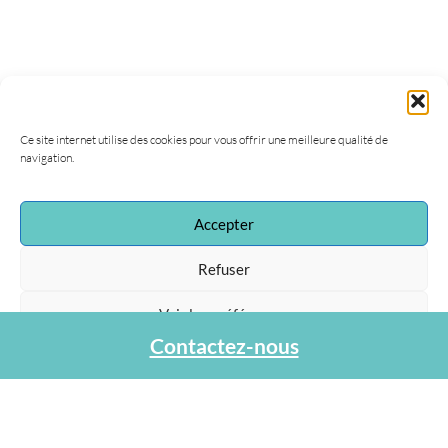
Ce site internet utilise des cookies pour vous offrir une meilleure qualité de
navigation.
Accepter
Association Agapa
47, rue de la Procession
Refuser
75015 Paris
Tel : 01 40 45 06 36
Voir les préférences
contact@agapa.fr
Contactez-nous
Protection des données personnelles