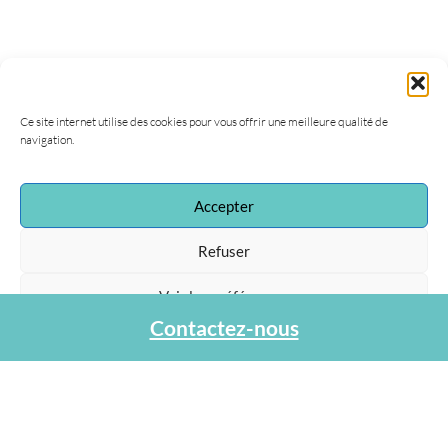
Ce site internet utilise des cookies pour vous offrir une meilleure qualité de
navigation.
Accepter
Association Agapa
47, rue de la Procession
Refuser
75015 Paris
Tel : 01 40 45 06 36
Voir les préférences
contact@agapa.fr
Contactez-nous
Protection des données personnelles