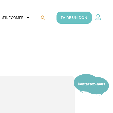
Search
S’INFORMER
FAIRE UN DON
for:
Search Button