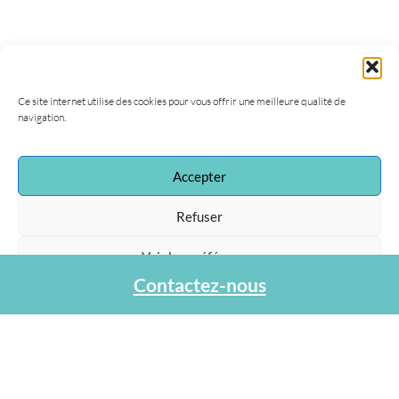
Ce site internet utilise des cookies pour vous offrir une meilleure qualité de
navigation.
Accepter
Association Agapa
47, rue de la Procession
Refuser
75015 Paris
Tel : 01 40 45 06 36
Voir les préférences
contact@agapa.fr
Contactez-nous
Protection des données personnelles