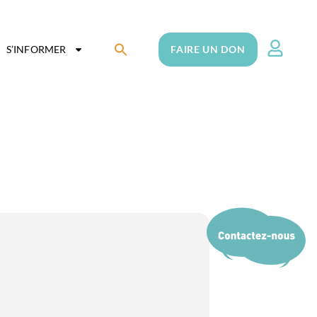
Search
S’INFORMER
FAIRE UN DON
for:
Search Button