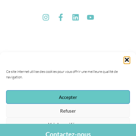
Ce site internet utilise des cookies pour vous offrir une meilleure qualité de
navigation.
Accepter
Refuser
Association Agapa
47, rue de la Procession
Voir les préférences
75015 Paris
Tel : 01 40 45 06 36
Contactez-nous