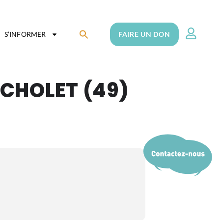
Search
S’INFORMER
FAIRE UN DON
for:
Search Button
CHOLET (49)