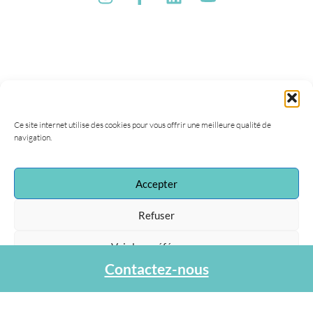
Ce site internet utilise des cookies pour vous offrir une meilleure qualité de
navigation.
Accepter
Association Agapa
Refuser
47, rue de la Procession
75015 Paris
Voir les préférences
Tel : 01 40 45 06 36
contact@agapa.fr
Contactez-nous
Protection des données personnelles