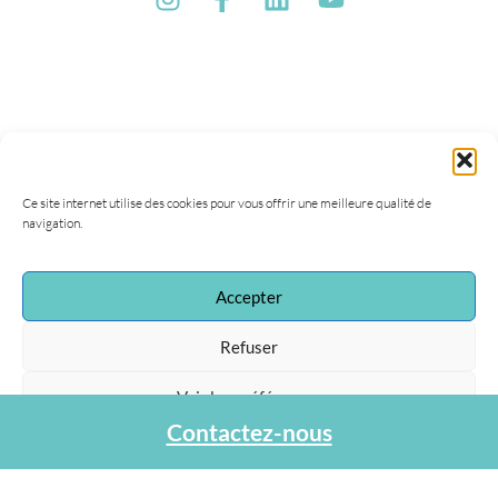
Ce site internet utilise des cookies pour vous offrir une meilleure qualité de
navigation.
Accepter
Association Agapa
Refuser
47, rue de la Procession
75015 Paris
Voir les préférences
Tel : 01 40 45 06 36
contact@agapa.fr
Contactez-nous
Protection des données personnelles