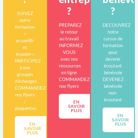
?
?
SUIVEZ
notre
PREPAREZ
DECOUVREZ
formation
le retour
notre
«
au travail
cursus de
accueillir
INFORMEZ
formation
et
VOUS
pour
écouter »
avec nos
devenir
PARTICIPEZ
ressources
écoutant
à nos
en ligne
bénévole
groupes
COMMANDEZ
DEVENEZ
d’échanges
nos flyers
bénévole
COMMANDEZ
non-
nos flyers
écoutant
/
EN
SAVOIR
plaquettes
PLUS
EN
SAVOIR
EN
PLUS
SAVOIR
PLUS