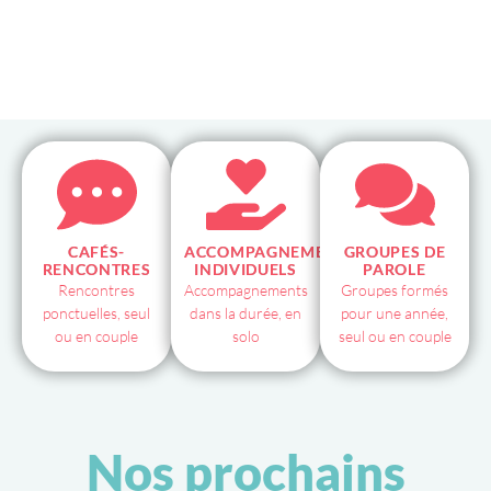
CAFÉS-
ACCOMPAGNEMENTS
GROUPES DE
RENCONTRES
INDIVIDUELS
PAROLE
Rencontres
Accompagnements
Groupes formés
ponctuelles, seul
dans la durée, en
pour une année,
ou en couple
solo
seul ou en couple
Nos prochains