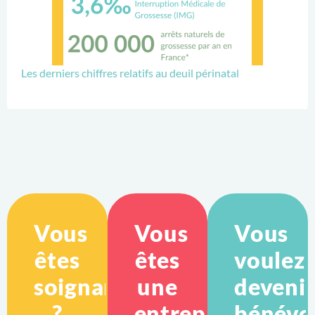
Les derniers chiffres relatifs au deuil périnatal
Vous
Vous
Vous
êtes
êtes
voulez
soignant
une
deveni
?
entreprise
bénévo