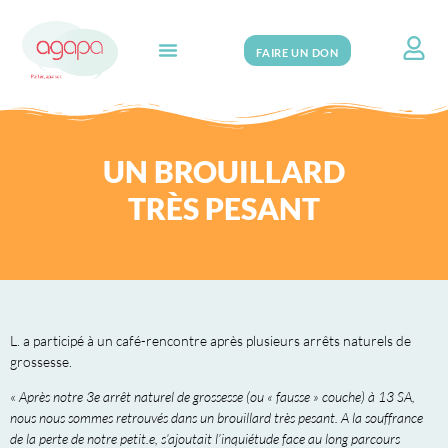
FAIRE UN DON
Search for:
UN BROUILLARD
TRÈS PESANT
L. a participé à un café-rencontre après plusieurs arrêts naturels de
grossesse.
«
Après notre 3e arrêt naturel de grossesse (ou « fausse » couche) à 13 SA,
nous nous sommes retrouvés dans un brouillard très pesant. A la souffrance
de la perte de notre petit.e, s’ajoutait l’inquiétude face au long parcours