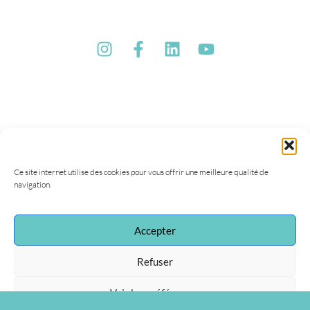
Ce site internet utilise des cookies pour vous offrir une meilleure qualité de
navigation.
Accepter
Refuser
Association Agapa
47, rue de la Procession
Voir les préférences
75015 Paris