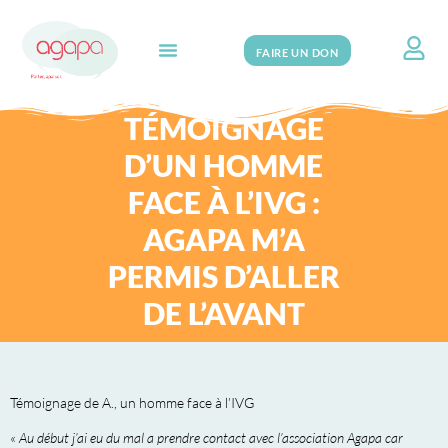
FAIRE UN DON
Search for:
TÉMOIGNAGE
D’UN HOMME
FACE À L’IVG :
AGAPA M’A
PERMIS D’ALLER
DE L’AVANT
Témoignage de A., un homme face à l’IVG
«
Au début j’ai eu du mal a prendre contact avec l’association Agapa car