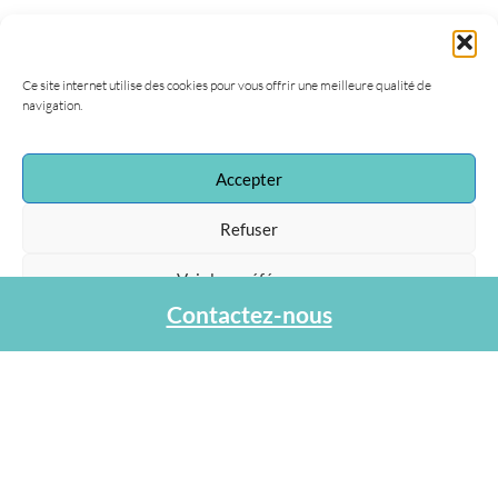
Ce site internet utilise des cookies pour vous offrir une meilleure qualité de
navigation.
Accepter
Refuser
Voir les préférences
Contactez-nous
Protection des données personnelles
Association Agapa