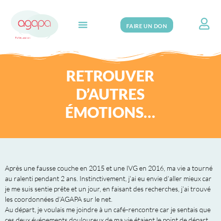
FAIRE UN DON
Search for:
RETROUVER
D’AUTRES
ÉMOTIONS…
Après une fausse couche en 2015 et une IVG en 2016, ma vie a tourné
au ralenti pendant 2 ans. Instinctivement, j’ai eu envie d’aller mieux car
je me suis sentie prête et un jour, en faisant des recherches, j’ai trouvé
les coordonnées d’AGAPA sur le net.
Au départ, je voulais me joindre à un café-rencontre car je sentais que
ces deux événements douloureux de ma vie étaient le point de départ