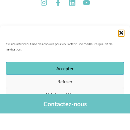
Ce site internet utilise des cookies pour vous offrir une meilleure qualité de
navigation.
Accepter
Refuser
Voir les préférences
Contactez-nous
Protection des données personnelles
Association Agapa
47, rue de la Procession
75015 Paris