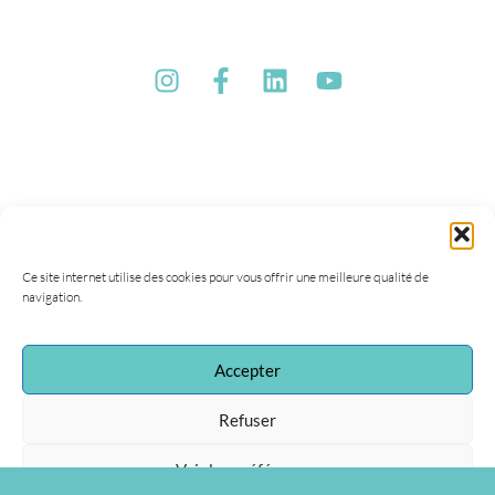
Ce site internet utilise des cookies pour vous offrir une meilleure qualité de
navigation.
Accepter
Refuser
Association Agapa
47, rue de la Procession
Voir les préférences
75015 Paris