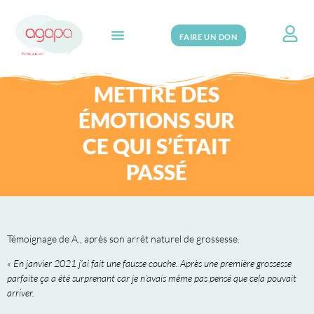
FAIRE UN DON
Search for:
METTRE DES
ÉMOTIONS SUR
CE QUI S’ÉTAIT
PASSÉ
Témoignage de A., après son arrêt naturel de grossesse.
« En janvier 2021 j’ai fait une fausse couche. Après une première grossesse
parfaite ça a été surprenant car je n’avais même pas pensé que cela pouvait
arriver.