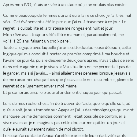
Après mon IVG, j’étais arrivée à un stade où je ne voulais plus exister.
Comme beaucoup de femmes qui ont eu à faire ce choix, je l’ai très mal
vécu. Cet évènement a été le pire que j’ai eu à traverser à ce jour. Le
regret, la culpabilité et la tristesse me rongeaient nuit et jour.
Mon rêve avait toujours été d’être maman et, paradoxalement, me
voilà, à 25 ans, faisant un choix pareil.
Toute la logique avec laquelle j’ai pris cette douloureuse décision, cette
logique qui m’a conduit à porter ce premier comprimé à ma bouche et
l’avaler ce jour-là, puis le deuxième deux jours après, n’avait plus de sens
dans cette agonie que je vivais. « Ma situation ne me permettait pas de
le garder, mais si j’avais… » ainsi allaient mes pensées lorsque j’essayais
de me raisonner chaque fois que j’essayais de ne pas sombrer, pleine de
regret et de jugement envers moi-même.
Et je sombrais encore plus profondément chaque jour qui passait.
Lors de mes recherches afin de trouver de l’aide, quelle qu’elle soit, où
qu’elle soit, je suis tombée sur Agapa et j’ai lu des témoignages qui m’ont
marquée. Je me demandais comment il était possible de continuer à
vivre avec car je n’imaginais pas cette douleur me quitter un jour et
qu’elle aurait surement raison de moi plutôt.
Lorsque j’ai contacté Agapa, j’ai été surprise de leur réactivité car ils