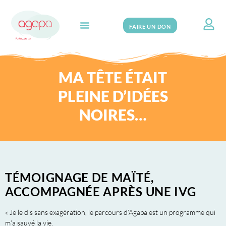
FAIRE UN DON
Search for:
MA TÊTE ÉTAIT
PLEINE D’IDÉES
NOIRES…
TÉMOIGNAGE DE MAÏTÉ,
ACCOMPAGNÉE APRÈS UNE IVG
« Je le dis sans exagération, le parcours d’Agapa est un programme qui
m’a sauvé la vie.