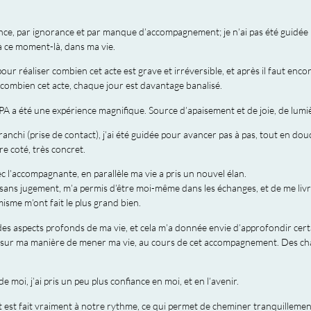
ence, par ignorance et par manque d’accompagnement; je n’ai pas été guidée
 à ce moment-là, dans ma vie.
pour réaliser combien cet acte est grave et irréversible, et après il faut enc
, combien cet acte, chaque jour est davantage banalisé.
a été une expérience magnifique. Source d’apaisement et de joie, de lumiè
franchi (prise de contact), j’ai été guidée pour avancer pas à pas, tout en 
re coté, très concret.
c l’accompagnante, en parallèle ma vie a pris un nouvel élan.
 sans jugement, m’a permis d’être moi-même dans les échanges, et de me livr
sme m’ont fait le plus grand bien.
r des aspects profonds de ma vie, et cela m’a donnée envie d’approfondir cert
sur ma manière de mener ma vie, au cours de cet accompagnement. Des ch
de moi, j’ai pris un peu plus confiance en moi, et en l’avenir.
est fait vraiment à notre rythme, ce qui permet de cheminer tranquillement