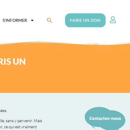
Search
S’INFORMER
FAIRE UN DON
for:
Search Button
RIS UN
nées.
lle, sans y parvenir. Mais
r, ce qui est vraiment