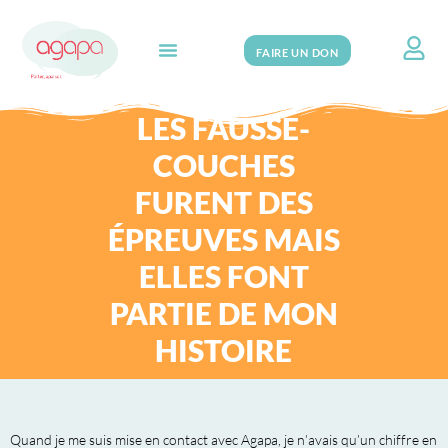
FAIRE UN DON
Search for:
LES FAUSSE-
COUCHES
FURENT DES
ÉPREUVES MAIS
ELLES FONT
PARTIE DE MON
HISTOIRE
Quand je me suis mise en contact avec Agapa, je n’avais qu’un chiffre en