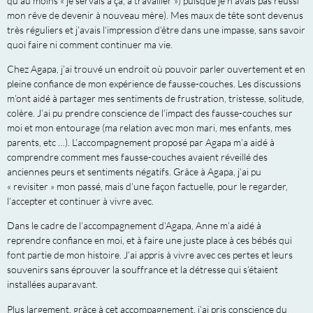
qu’au moins « je servais à ça, à travailler ») puisque je n’avais pas réussi
mon rêve de devenir à nouveau mère). Mes maux de tête sont devenus
très réguliers et j’avais l’impression d’être dans une impasse, sans savoir
quoi faire ni comment continuer ma vie.
Chez Agapa, j’ai trouvé un endroit où pouvoir parler ouvertement et en
pleine confiance de mon expérience de fausse-couches. Les discussions
m’ont aidé à partager mes sentiments de frustration, tristesse, solitude,
colère. J’ai pu prendre conscience de l’impact des fausse-couches sur
moi et mon entourage (ma relation avec mon mari, mes enfants, mes
parents, etc …). L’accompagnement proposé par Agapa m’a aidé à
comprendre comment mes fausse-couches avaient réveillé des
anciennes peurs et sentiments négatifs. Grâce à Agapa, j’ai pu
« revisiter » mon passé, mais d’une façon factuelle, pour le regarder,
l’accepter et continuer à vivre avec.
Dans le cadre de l’accompagnement d’Agapa, Anne m’a aidé à
reprendre confiance en moi, et à faire une juste place à ces bébés qui
font partie de mon histoire. J’ai appris à vivre avec ces pertes et leurs
souvenirs sans éprouver la souffrance et la détresse qui s’étaient
installées auparavant.
Plus largement, grâce à cet accompagnement, j’ai pris conscience du