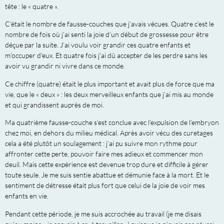
tête : le « quatre ».
C’était le nombre de fausse-couches que j’avais vécues. Quatre c’est le
nombre de fois où j’ai senti la joie d’un début de grossesse pour être
déçue par la suite. J’ai voulu voir grandir ces quatre enfants et
m’occuper d’eux. Et quatre fois j’ai dû accepter de les perdre sans les
avoir vu grandir ni vivre dans ce monde.
Ce chiffre (quatre) était le plus important et avait plus de force que ma
vie, que le « deux » : les deux merveilleux enfants que j’ai mis au monde
et qui grandissent auprès de moi.
Ma quatrième fausse-couche s’est conclue avec l’expulsion de l’embryon
chez moi, en dehors du milieu médical. Après avoir vécu des curetages
cela a été plutôt un soulagement : j’ai pu suivre mon rythme pour
affronter cette perte, pouvoir faire mes adieux et commencer mon
deuil. Mais cette expérience est devenue trop dure et difficile à gérer
toute seule. Je me suis sentie abattue et démunie face à la mort. Et le
sentiment de détresse était plus fort que celui de la joie de voir mes
enfants en vie.
Pendant cette période, je me suis accrochée au travail (je me disais