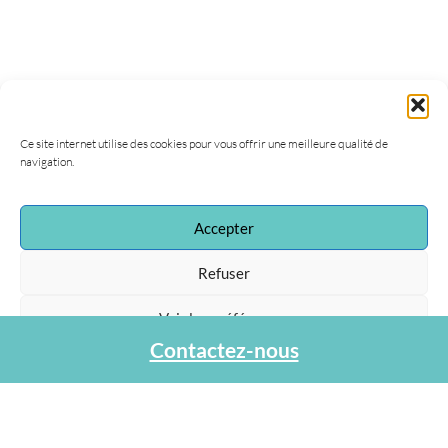
Ce site internet utilise des cookies pour vous offrir une meilleure qualité de
navigation.
Accepter
Association Agapa
47, rue de la Procession
Refuser
75015 Paris
Tel : 01 40 45 06 36
Voir les préférences
contact@agapa.fr
Contactez-nous
Protection des données personnelles