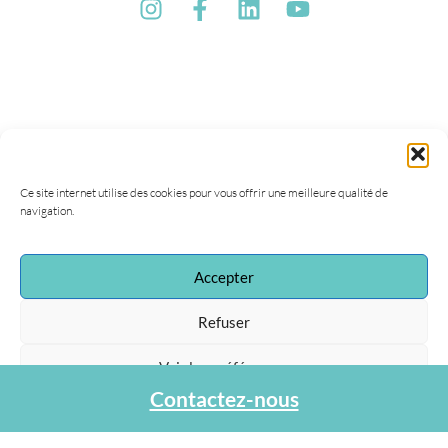
Ce site internet utilise des cookies pour vous offrir une meilleure qualité de
navigation.
Accepter
Association Agapa
Refuser
47, rue de la Procession
75015 Paris
Voir les préférences
Tel : 01 40 45 06 36
Contactez-nous
contact@agapa.fr
Protection des données personnelles