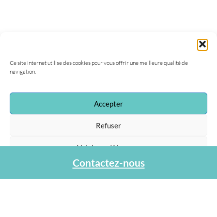
Ce site internet utilise des cookies pour vous offrir une meilleure qualité de
navigation.
Accepter
Association Agapa
47, rue de la Procession
Refuser
75015 Paris
Tel : 01 40 45 06 36
Voir les préférences
contact@agapa.fr
Contactez-nous
Protection des données personnelles