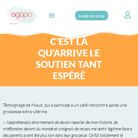
FAIRE UN DON
Search for:
C’EST LÀ
QU’ARRIVE LE
SOUTIEN TANT
ESPÉRÉ
Témoignage de Maud, qui a participé à un café-rencontre après une
grossesse extra-utérine.
« J’appréhendais énormément de devoir reparler de mon histoire, de
m’effondrer devant du monde et craignais de ne pas me sentir légitime face à
des parents ayant été plus loin dans leur grossesse. Ce fût totalement le