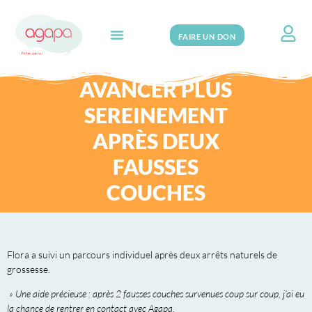
FAIRE UN DON
Search for:
AVANCER PLUS
SEREINEMENT
APRÈS DEUX
FAUSSES
COUCHES
Flora a suivi un parcours individuel après deux arrêts naturels de
grossesse.
» Une aide précieuse : après 2 fausses couches survenues coup sur coup, j’ai eu
la chance de rentrer en contact avec Agapa.