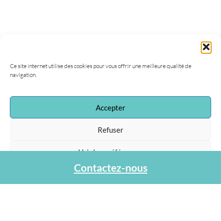
Ce site internet utilise des cookies pour vous offrir une meilleure qualité de
navigation.
Accepter
Association Agapa
47, rue de la Procession
Refuser
75015 Paris
Tel : 01 40 45 06 36
Voir les préférences
contact@agapa.fr
Contactez-nous
Protection des données personnelles