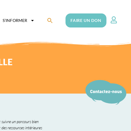
Search
S’INFORMER
FAIRE UN DON
for:
Search Button
LLE
 suivre un parcours bien
t des ressources intérieures