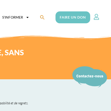
Search
S’INFORMER
FAIRE UN DON
for:
Search Button
E, SANS
bilité et de regrets.