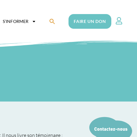
Search
S’INFORMER
FAIRE UN DON
for:
Search Button
l
 Il nous livre son témoignage :