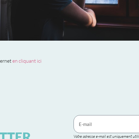
ternet
en cliquant ici
TTER
Votre adresse e-mail est uniquement utili