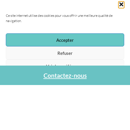
47, rue de la Procession
75015 Paris
Ce site internet utilise des cookies pour vous offrir une meilleure qualité de
Tel : 01 40 45 06 36
navigation.
contact@agapa.fr
Accepter
Refuser
Voir les préférences
Contactez-nous
Protection des données personnelles
Mentions légales
–
Protections des données
Copyright © 2024 Agapa