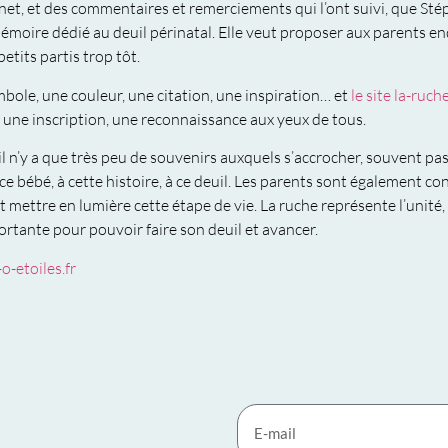
rnet, et des commentaires et remerciements qui l’ont suivi, que St
émoire dédié au deuil périnatal. Elle veut proposer aux parents end
tits partis trop tôt.
bole, une couleur, une citation, une inspiration… et
le site la-ruch
, une inscription, une reconnaissance aux yeux de tous.
’il n’y a que très peu de souvenirs auxquels s’accrocher, souvent pas 
ce bébé, à cette histoire, à ce deuil. Les parents sont également c
’est mettre en lumière cette étape de vie. La ruche représente l’unité
ortante pour pouvoir faire son deuil et avancer.
-etoiles.fr