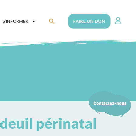
Search
S’INFORMER
FAIRE UN DON
for:
Search Button
 deuil périnatal