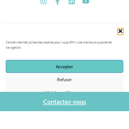
Ce site internet utilise des cookies pour vous offrir une meilleure qualité de
navigation.
Accepter
Refuser
Voir les préférences
Contactez-nous
Protection des données personnelles
Association Agapa
47, rue de la Procession
75015 Paris