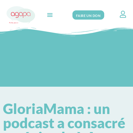
FAIRE UN DON
Search for:
GloriaMama : un
podcast a consacré