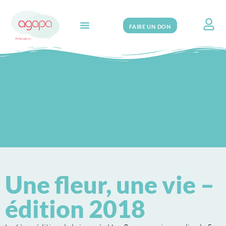
FAIRE UN DON
Search for:
Une fleur, une vie –
édition 2018