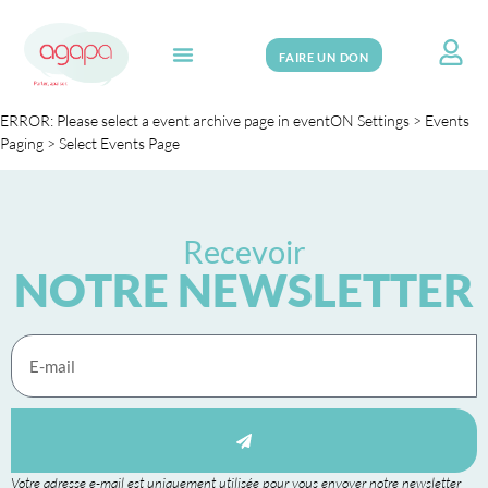
FAIRE UN DON
Search for:
ERROR: Please select a event archive page in eventON Settings > Events
Paging > Select Events Page
Recevoir
NOTRE NEWSLETTER
Votre adresse e-mail est uniquement utilisée pour vous envoyer notre newsletter