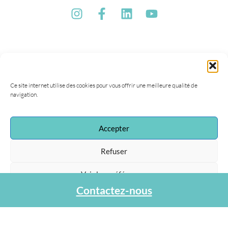
Ce site internet utilise des cookies pour vous offrir une meilleure qualité de
navigation.
Accepter
Refuser
Voir les préférences
Contactez-nous
Protection des données personnelles
Association Agapa
47, rue de la Procession