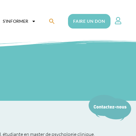
Search
S’INFORMER
FAIRE UN DON
for:
Search Button
, étudiante en master de psychologie clinique.