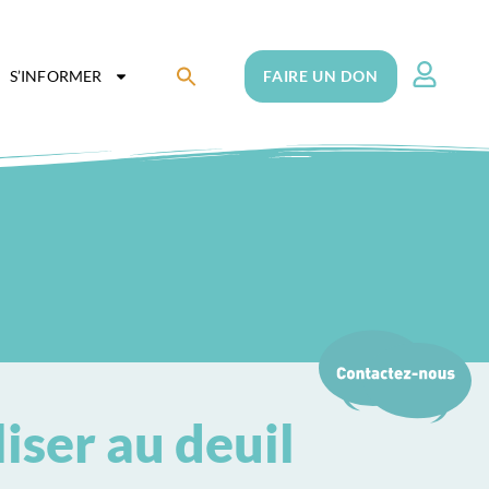
Search
S’INFORMER
FAIRE UN DON
for:
Search Button
iser au deuil