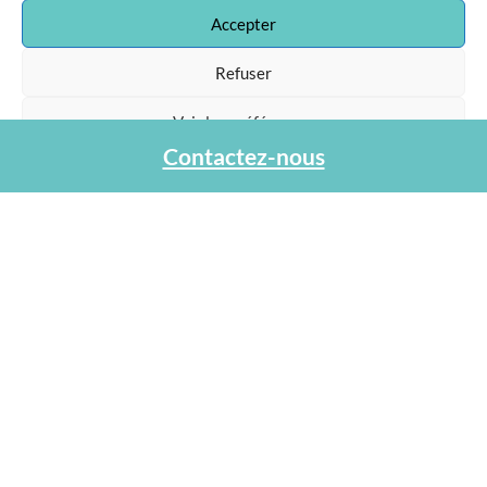
Accepter
Refuser
Voir les préférences
Association Agapa
47, rue de la Procession
Contactez-nous
Protection des données personnelles
75015 Paris
Tel : 01 40 45 06 36
contact@agapa.fr